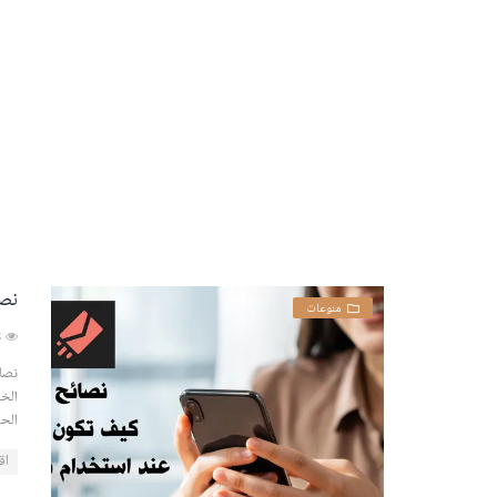
نصا
منوعات
350448
نصائ
الخ
الحذ
اق