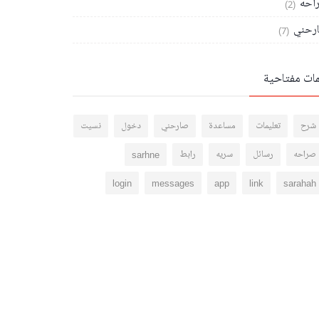
احه
(2)
رحني
(7)
مات مفتاحية
شرح
تعليمات
مساعدة
صارحني
دخول
نسيت
صراحه
رسائل
سريه
رابط
sarhne
login
messages
app
link
sarahah