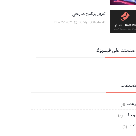
تنزيل برنامج صارحني
Nov 27,2021
0
384644
صفحتنا على فيسبوك
تصنيفات
وعات
(4)
وحات
(5)
الات
(2)