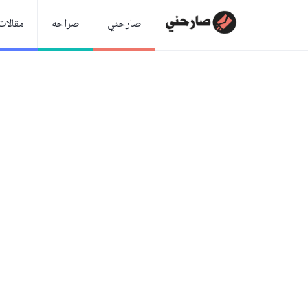
صارحني
صراحه
مقالات