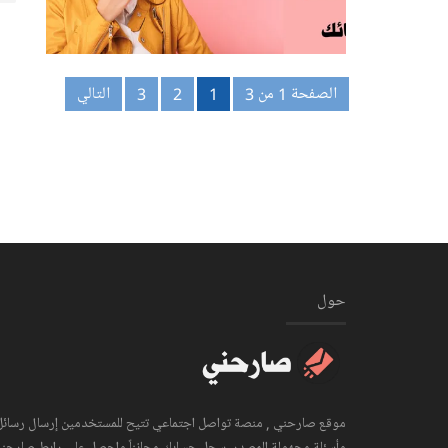
الصفحة 1 من 3
1
2
3
التالي
حول
موقع صارحني , منصة تواصل اجتماعي تتيح للمستخدمين إرسال رسائل
وأسئلة مجهولة المصدر. سجل حسابك مجانناً واحصل على رابط صارحن