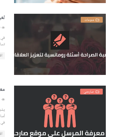
لعب
منوعات
482519
في ه
تساع
اق
معر
صارحني
416931
يشر
أسا
في 
اق