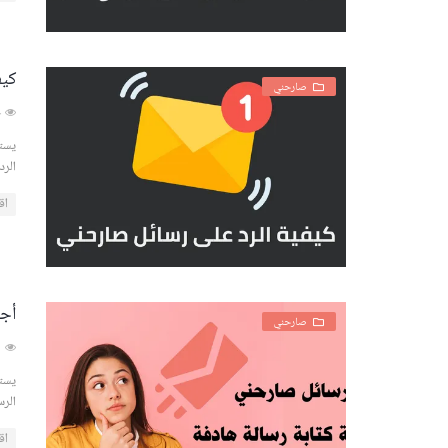
كيف
صارحني
126734
يستع
الرد
اق
أجم
صارحني
68991
يستع
الرس
اق