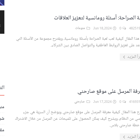
ة الصراحة: أسئلة رومانسية لتعزيز العلاقات
0
Jun 18,2024
منوعات
ذا المقال كيفية لعب لعبة الصراحة بأسئلة رومانسية، ويقترح مجموعة من الأسئلة التي
د على تعزيز الروابط العاطفية والتواصل الصادق بين الشركاء.
رأ المزيد
ال
فة المرسل على موقع صارحني
0
Jun 17,2024
صارحني
من
ح هذا المقال كيفية معرفة المرسل على موقع صارحني ويوضح أن السرية هي جزء
شر
سي من النظام، ويشرح كيف يمكن الحصول على تلميحات عن المرسل من خلال الاشتراك
خطة صارحني بلاس.
مق
رأ المزيد