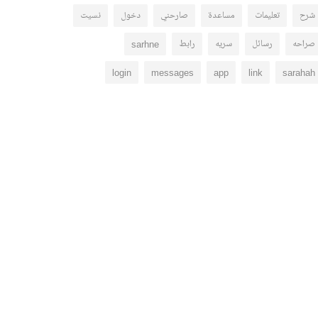
شرح
تعليمات
مساعدة
صارحني
دخول
نسيت
صراحه
رسائل
سريه
رابط
sarhne
login
messages
app
link
sarahah