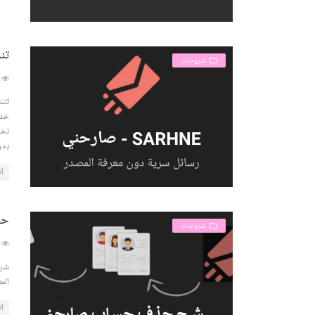
تن
شروحات
312
خدم
تخص
بدو
اق
حذ
شروحات
674
شرح
الم
اق