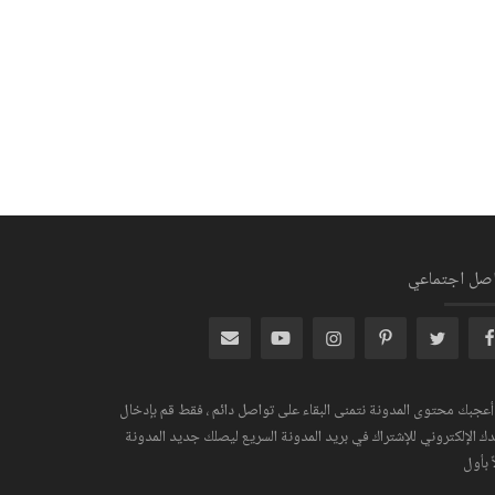
اصل اجتماعي
 أعجبك محتوى المدونة نتمنى البقاء على تواصل دائم ، فقط قم بإدخال
دك الإلكتروني للإشتراك في بريد المدونة السريع ليصلك جديد المدونة
ً بأول