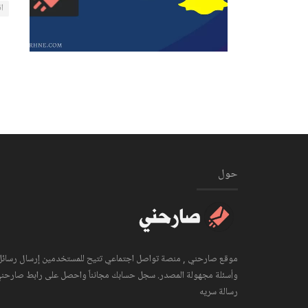
اق
حول
موقع صارحني , منصة تواصل اجتماعي تتيح للمستخدمين إرسال رسائل
وأسئلة مجهولة المصدر. سجل حسابك مجانناً واحصل على رابط صارحن
رسالة سريه