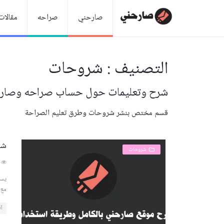
صارحني
صراحه
مقالات
التصنيف : شروحات
شرح وتعليمات حول حساب صراحه وصار
قسم مختص بنشر شروحات وطرق تعليم الصراحة
شر
شروحات
741
يست
مع 
اق