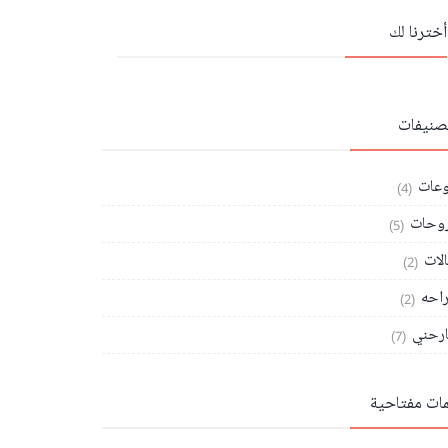
أخترنا لك
تصنيفات
وعات
(4)
وحات
(5)
الات
(2)
احه
(2)
رحني
(7)
مات مفتاحية