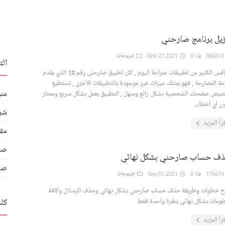
زيل برنامج صارحني
384
0
Nov 27,2021
شروحات
ال
تتنافس الكثير من تطبيقات صراحة اليوم , لكن تطبيق صارحني رقم #1 الذي يقدم
ة المصارحة , فهو يمتلك ميزات غير موجودة بالتطبيقات الأخرى , تستطيع
من
يص صفحتك الشخصية بشكل رائع وسهل , التطبيق يعمل بشكل سريع وممتاز
ن أي أخطاء.
شر
رأ المزيد
مق
صر
ف حساب صارحني بشكل نهائي
صا
175
0
Sep 01,2021
شروحات
 خطوات وطريقة حذف حساب صارحني بشكل نهائي وحذف الرسائل وكافة
علومات بشكل نهائي بنقرة واحدة فقط
كل
رأ المزيد