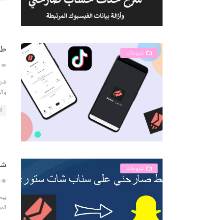
طر
شروحات
3078
شرح
وال
اق
شر
شروحات
4944
يبح
الم