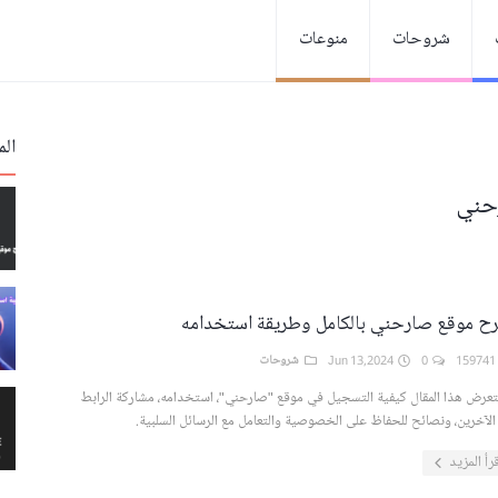
شروحات
منوعات
الم
حني
ح موقع صارحني بالكامل وطريقة استخدامه
159
0
Jun 13,2024
شروحات
عرض هذا المقال كيفية التسجيل في موقع "صارحني"، استخدامه، مشاركة الرابط
الآخرين، ونصائح للحفاظ على الخصوصية والتعامل مع الرسائل السلبية.
رأ المزيد