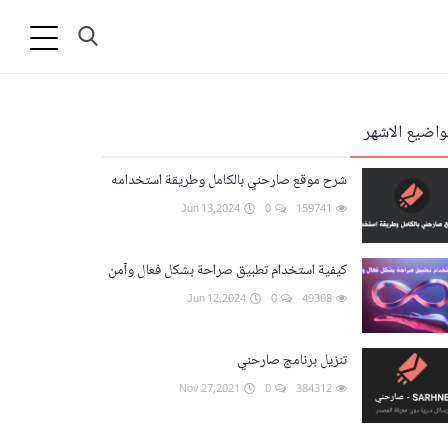
واضيع الاشهر
شرح موقع صارحني بالكامل وطريقة استخدامه
Jun 13,2024
0
159741
كيفية استخدام تطبيق صراحة بشكل فعال وآمن
Jun 12,2024
0
49308
تنزيل برنامج صارحني
Nov 27,2021
0
384312