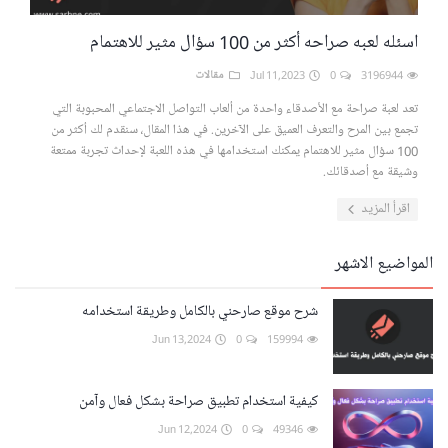
اسئله لعبه صراحه أكثر من 100 سؤال مثير للاهتمام
3196944
0
Jul 11,2023
مقالات
تعد لعبة صراحة مع الأصدقاء واحدة من ألعاب التواصل الاجتماعي المحبوبة التي
تجمع بين المرح والتعرف العميق على الآخرين. في هذا المقال، سنقدم لك أكثر من
100 سؤال مثير للاهتمام يمكنك استخدامها في هذه اللعبة لإحداث تجربة ممتعة
وشيقة مع أصدقائك.
اقرأ المزيد
المواضيع الاشهر
شرح موقع صارحني بالكامل وطريقة استخدامه
Jun 13,2024
0
159994
كيفية استخدام تطبيق صراحة بشكل فعال وآمن
Jun 12,2024
0
49346