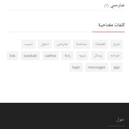
صارحني
(7)
كلمات مفتاحية
شرح
تعليمات
مساعدة
صارحني
دخول
نسيت
صراحه
رسائل
سريه
رابط
sarhne
sarahah
link
login
messages
app
حول