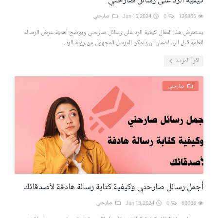
كيفية الرد على رسائل صارحني
126865
0
Jun 15,2024
صارحني
يستعرض هذا المقال كيفية الرد على رسائل صارحني ويوضح أهمية عرض الرسالة
للعامة قبل الرد لضمان أن يتمكن المرسل المجهول من رؤية الرد.
اقرأ المزيد
صارحني
أجمل رسائل صارحني وكيفية كتابة رسالة هادفة لأصدقائك
69068
0
Jun 13,2024
صارحني