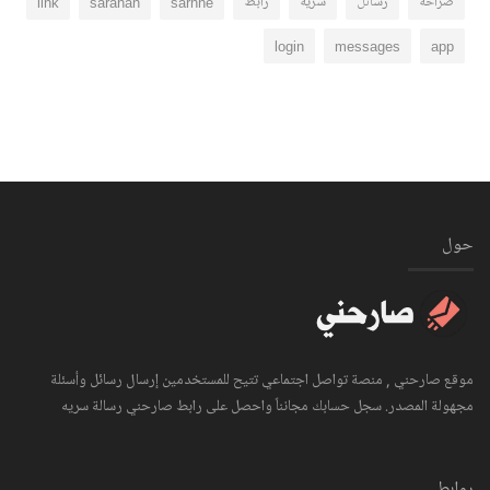
صراحه
رسائل
سريه
رابط
sarhne
sarahah
link
login
messages
app
حول
موقع صارحني , منصة تواصل اجتماعي تتيح للمستخدمين إرسال رسائل وأسئلة
مجهولة المصدر. سجل حسابك مجانناً واحصل على رابط صارحني رسالة سريه
روابط