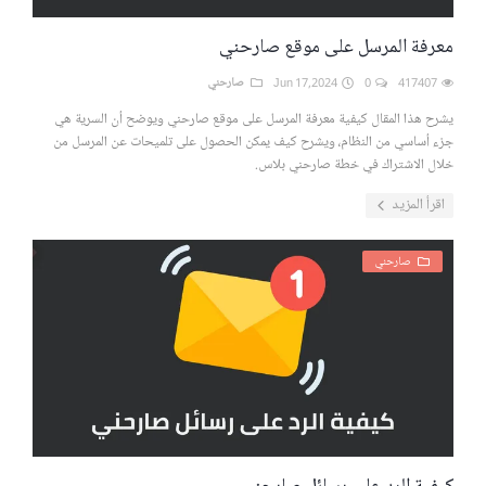
معرفة المرسل على موقع صارحني
417407
0
Jun 17,2024
صارحني
يشرح هذا المقال كيفية معرفة المرسل على موقع صارحني ويوضح أن السرية هي
جزء أساسي من النظام، ويشرح كيف يمكن الحصول على تلميحات عن المرسل من
خلال الاشتراك في خطة صارحني بلاس.
اقرأ المزيد
صارحني