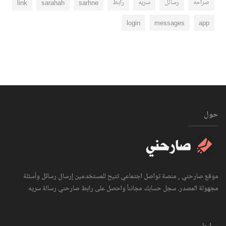
صراحه
رسائل
سريه
رابط
sarhne
sarahah
link
login
messages
app
حول
موقع صارحني , منصة تواصل اجتماعي تتيح للمستخدمين إرسال رسائل وأسئلة
مجهولة المصدر. سجل حسابك مجانناً واحصل على رابط صارحني رسالة سريه