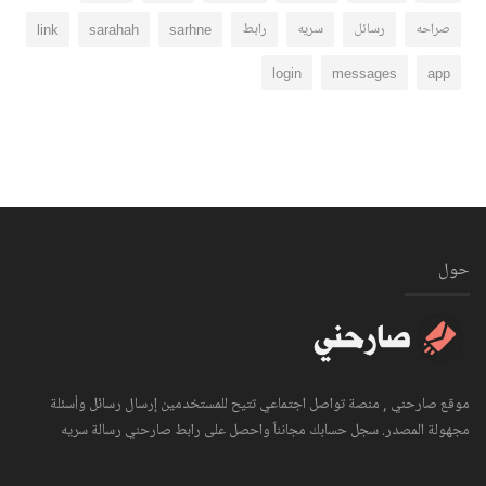
صراحه
رسائل
سريه
رابط
sarhne
sarahah
link
login
messages
app
حول
موقع صارحني , منصة تواصل اجتماعي تتيح للمستخدمين إرسال رسائل وأسئلة
مجهولة المصدر. سجل حسابك مجانناً واحصل على رابط صارحني رسالة سريه