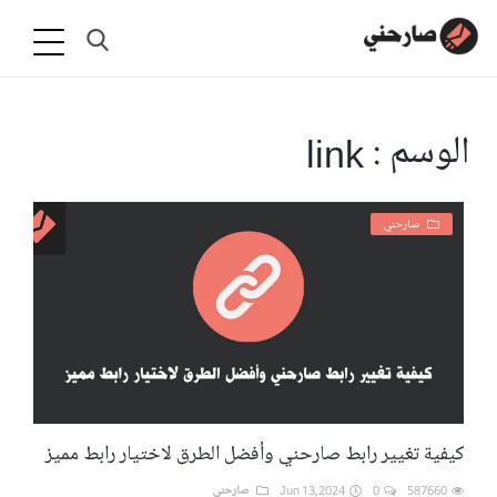
الوسم : link
صارحني
كيفية تغيير رابط صارحني وأفضل الطرق لاختيار رابط مميز
587660
0
Jun 13,2024
صارحني