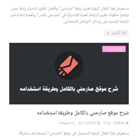
يستعرض هذا المقال كيفية تغيير رابط "صارحني" وأفضل الطرق لاختيار رابط مميز.
نوضح خطوات تغيير الرابط، أهمية الاشتراك في "صارحني بلاس"، وأهمية إعادة نشر
الرابط الجديد على وسائل التواصل الاجتماعي.
اقرأ المزيد
شروحات
شرح موقع صارحني بالكامل وطريقة استخدامه
159836
0
Jun 13,2024
شروحات
يستعرض هذا المقال كيفية التسجيل في موقع "صارحني"، استخدامه، مشاركة