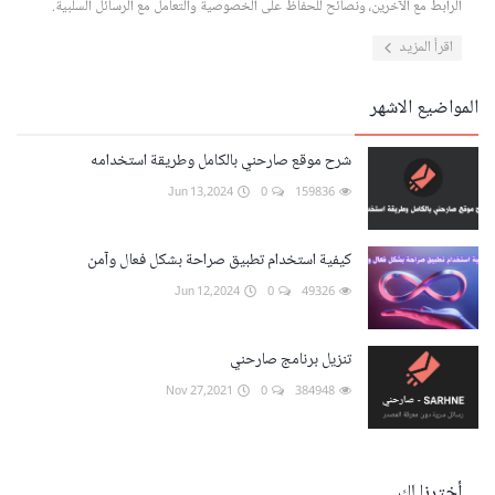
الرابط مع الآخرين، ونصائح للحفاظ على الخصوصية والتعامل مع الرسائل السلبية.
اقرأ المزيد
المواضيع الاشهر
شرح موقع صارحني بالكامل وطريقة استخدامه
Jun 13,2024
0
159836
كيفية استخدام تطبيق صراحة بشكل فعال وآمن
Jun 12,2024
0
49326
تنزيل برنامج صارحني
Nov 27,2021
0
384948
أخترنا لك