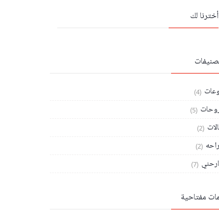
أخترنا لك
تصنيفات
وعات
(4)
وحات
(5)
الات
(2)
احه
(2)
رحني
(7)
مات مفتاحية