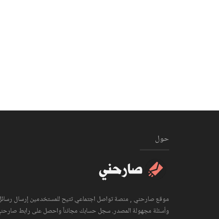
حول
موقع صارحني , منصة تواصل اجتماعي تتيح للمستخدمين إرسال رسائل
وأسئلة مجهولة المصدر. سجل حسابك مجانناً واحصل على رابط صارحن