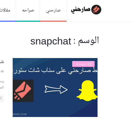
صارحني
صراحه
مقالات
الوسم : snapchat
شر
شروحات
4936
يبح
الم
اق