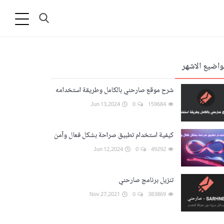
واضيع الاشهر
شرح موقع صارحني بالكامل وطريقة استخدامه
Jun 13,2024
0
159684
كيفية استخدام تطبيق صراحة بشكل فعال وآمن
Jun 12,2024
0
49292
تنزيل برنامج صارحني
Nov 27,2021
0
383869