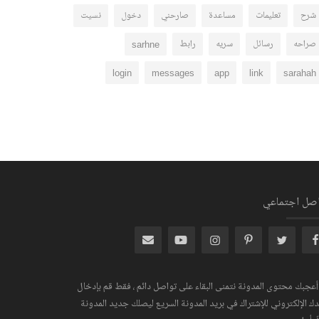
شرح
تعليمات
مساعدة
صارحني
دخول
نسيت
صراحه
رسائل
سريه
رابط
sarhne
login
messages
app
link
sarahah
اصل اجتماعي
 أعجبك محتوى المدونة نتمنى البقاء على تواصل دائم ، فقط قم بإدخال
دك الإلكتروني للإشتراك في بريد المدونة السريع ليصلك جديد المدونة