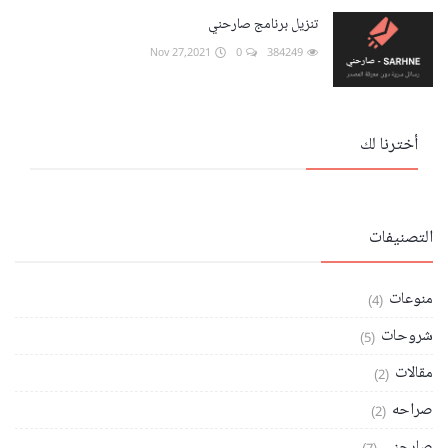
تنزيل برنامج صارحني
Nov 27,2021
0
384249
أخترنا لك
التصنيفات
منوعات
(4)
شروحات
(5)
مقالات
(2)
صراحه
(2)
صارحني