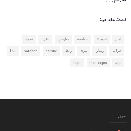
(7)
كلمات مفتاحية
شرح
تعليمات
مساعدة
صارحني
دخول
نسيت
صراحه
رسائل
سريه
رابط
sarhne
sarahah
link
login
messages
app
حول