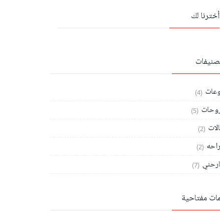
أخترنا لك
تصنيفات
وعات
(4)
وحات
(5)
الات
(2)
احه
(2)
رحني
(7)
مات مفتاحية