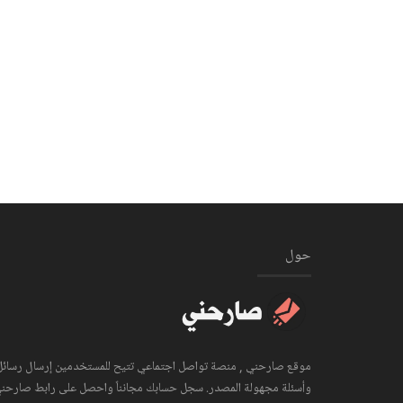
حول
موقع صارحني , منصة تواصل اجتماعي تتيح للمستخدمين إرسال رسائل
وأسئلة مجهولة المصدر. سجل حسابك مجانناً واحصل على رابط صارحن