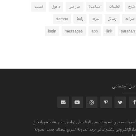
شرح
تعليمات
مساعدة
صارحني
دخول
نسيت
صراحه
رسائل
سريه
رابط
sarhne
login
messages
app
link
sarahah
اصل اجتماعي
 أعجبك محتوى المدونة نتمنى البقاء على تواصل دائم ، فقط قم بإدخال
دك الإلكتروني للإشتراك في بريد المدونة السريع ليصلك جديد المدونة