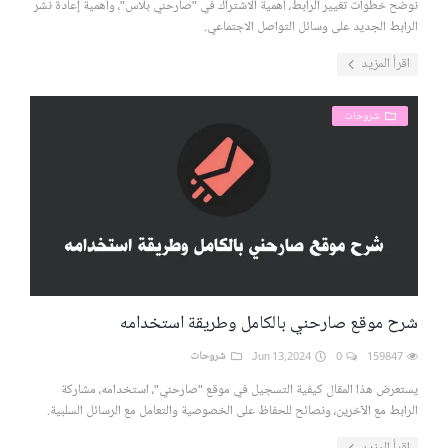
نوضح خطوات تغيير الرابط، أهمية الاشتراك في "صارحني بلاس"، وأهمية إعادة نشر
الرابط الجديد على وسائل التواصل الاجتماعي.
اقرأ المزيد
شروحات
شرح موقع صارحني بالكامل وطريقة استخدامه
159847
0
Jun 13,2024
شروحات
يستعرض هذا المقال كيفية التسجيل في موقع "صارحني"، استخدامه، مشاركة
الرابط مع الآخرين، ونصائح للحفاظ على الخصوصية والتعامل مع الرسائل السلبية.