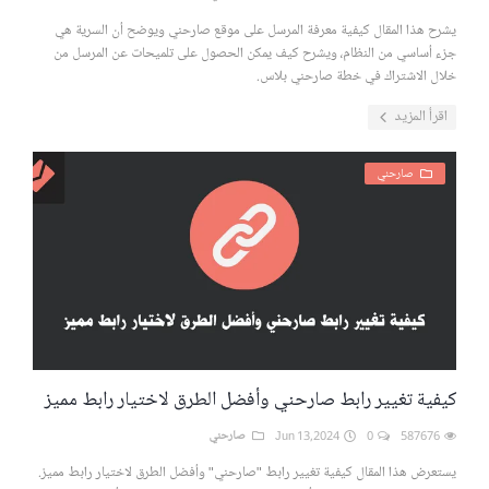
يشرح هذا المقال كيفية معرفة المرسل على موقع صارحني ويوضح أن السرية هي
جزء أساسي من النظام، ويشرح كيف يمكن الحصول على تلميحات عن المرسل من
خلال الاشتراك في خطة صارحني بلاس.
اقرأ المزيد
صارحني
كيفية تغيير رابط صارحني وأفضل الطرق لاختيار رابط مميز
587676
0
Jun 13,2024
صارحني
يستعرض هذا المقال كيفية تغيير رابط "صارحني" وأفضل الطرق لاختيار رابط مميز.