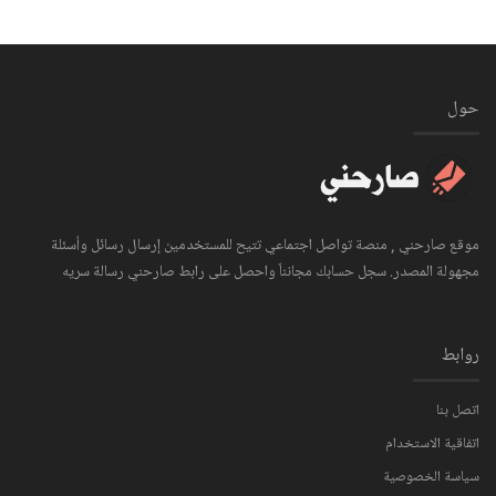
حول
موقع صارحني , منصة تواصل اجتماعي تتيح للمستخدمين إرسال رسائل وأسئلة
مجهولة المصدر. سجل حسابك مجانناً واحصل على رابط صارحني رسالة سريه
روابط
اتصل بنا
اتفاقية الاستخدام
سياسة الخصوصية