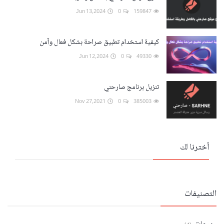
Jun 13,2024
0
159847
كيفية استخدام تطبيق صراحة بشكل فعال وآمن
Jun 12,2024
0
49330
تنزيل برنامج صارحني
Nov 27,2021
0
385003
أخترنا لك
التصنيفات