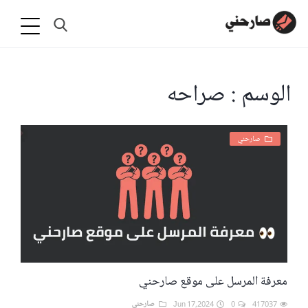
الوسم : صراحه
صارحني
معرفة المرسل على موقع صارحني
417037
0
Jun 17,2024
صارحني