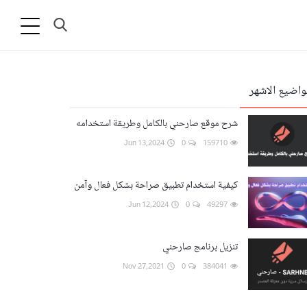
واضيع الاشهر
شرح موقع صارحني بالكامل وطريقة استخدامه
Jun 13,2024
0
159710
كيفية استخدام تطبيق صراحة بشكل فعال وآمن
Jun 12,2024
0
49297
تنزيل برنامج صارحني
Nov 27,2021
0
384041