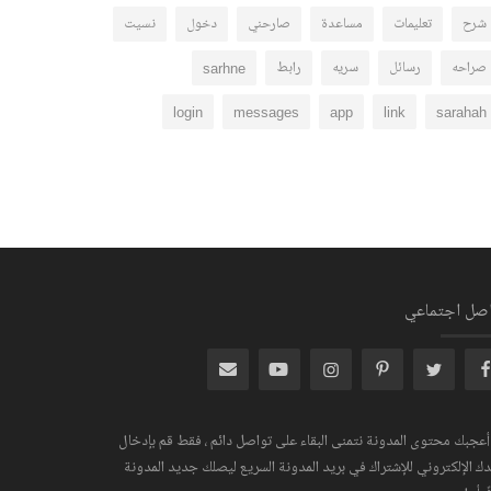
شرح
تعليمات
مساعدة
صارحني
دخول
نسيت
صراحه
رسائل
سريه
رابط
sarhne
login
messages
app
link
sarahah
اصل اجتماعي
 أعجبك محتوى المدونة نتمنى البقاء على تواصل دائم ، فقط قم بإدخال
دك الإلكتروني للإشتراك في بريد المدونة السريع ليصلك جديد المدونة