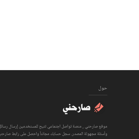
حول
موقع صارحني , منصة تواصل اجتماعي تتيح للمستخدمين إرسال رسائل
وأسئلة مجهولة المصدر. سجل حسابك مجانناً واحصل على رابط صارحن