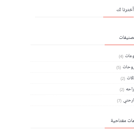
أخترنا لك
تصنيفات
وعات
(4)
وحات
(5)
الات
(2)
احه
(2)
رحني
(7)
مات مفتاحية