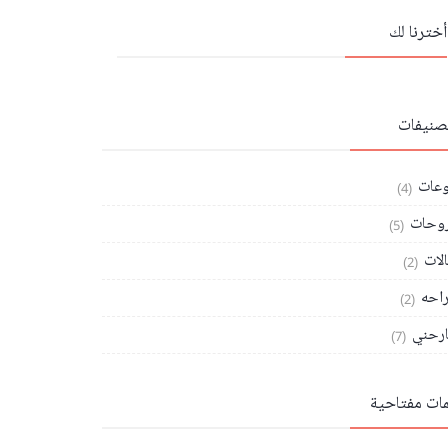
أخترنا لك
تصنيفات
وعات
(4)
وحات
(5)
الات
(2)
احه
(2)
رحني
(7)
مات مفتاحية