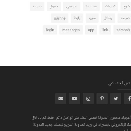
شرح
تعليمات
مساعدة
صارحني
دخول
نسيت
صراحه
رسائل
سريه
رابط
sarhne
login
messages
app
link
sarahah
اصل اجتماعي
 أعجبك محتوى المدونة نتمنى البقاء على تواصل دائم ، فقط قم بإدخال
دك الإلكتروني للإشتراك في بريد المدونة السريع ليصلك جديد المدونة