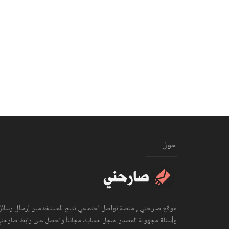
حول
موقع صارحني , منصة تواصل اجتماعي تتيح للمستخدمين إرسال رسائل
وأسئلة مجهولة المصدر. سجل حسابك مجانناً واحصل على رابط صارحن