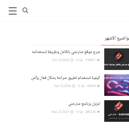
واضيع الاشهر
شرح موقع صارحني بالكامل وطريقة استخدامه
Jun 13,2024
0
159871
كيفية استخدام تطبيق صراحة بشكل فعال وآمن
Jun 12,2024
0
49334
تنزيل برنامج صارحني
Nov 27,2021
0
385124